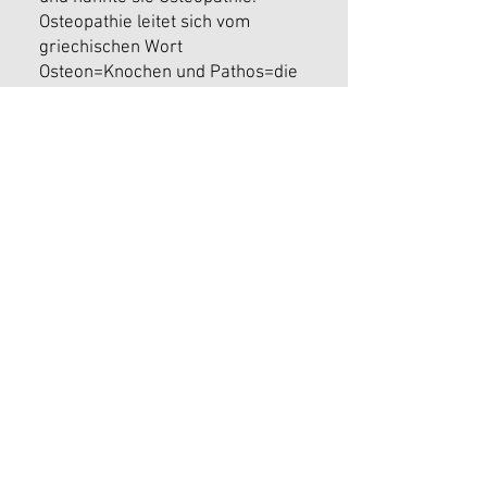
Osteopathie leitet sich vom
griechischen Wort
Osteon=Knochen und Pathos=die
Krankheit ab. Erst im Laufe der
Zeit ergänzten Schüler von Dr.
Andrew Taylor Still viscerale
(=Organ) und craniosakrale
(Therapie fürs Nervensystem am
Schädel und am Steiß) Techniken.
Somit entstand der Grundstock
der Osteopathie.
DIE PRAXIS