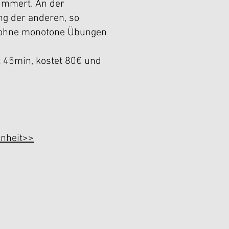
ümmert. An der
ng der anderen, so
n ohne monotone Übungen
t 45min, kostet 80€ und
inheit
>>