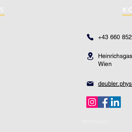
IS
K
+43 660 85
Heinrichsga
Wien
deubler.phy
Information: